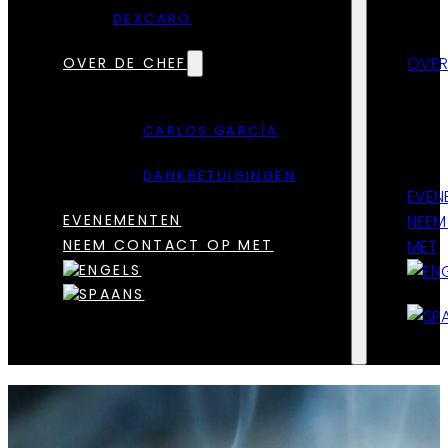
DEXCARO
OVER
OVER DE CHEF
CARLOS GARCÍA
DANKBETUIGINGEN
EVEN
EVENEMENTEN
NEEM
NEEM CONTACT OP MET
MET