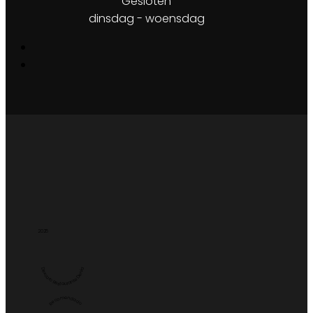
Gesloten
dinsdag - woensdag
2025
Dexcaro Restaurante Denia
Recomendado