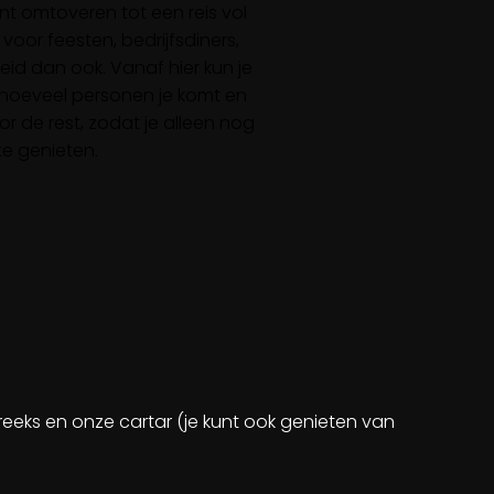
ent omtoveren tot een reis vol
oor feesten, bedrijfsdiners,
id dan ook. Vanaf hier kun je
 hoeveel personen je komt en
r de rest, zodat je alleen nog
te genieten.
eeks en onze cartar (je kunt ook genieten van