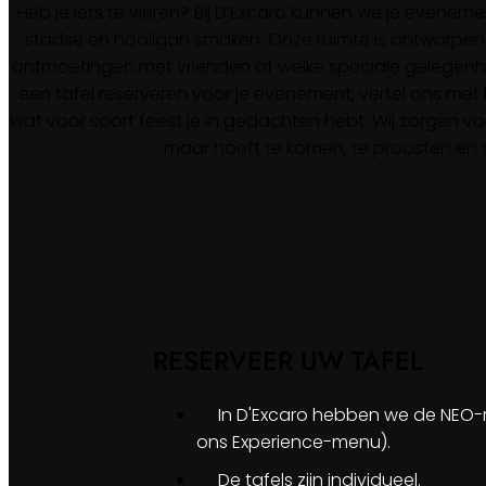
Heb je iets te vieren? Bij D’Excaro kunnen we je evenem
stadse en hooligan smaken. Onze ruimte is ontworpen v
ontmoetingen met vrienden of welke speciale gelegenhe
een tafel reserveren voor je evenement, vertel ons met
wat voor soort feest je in gedachten hebt. Wij zorgen voo
maar hoeft te komen, te proosten en 
RESERVEER UW TAFEL
In D'Excaro hebben we de NEO-r
ons Experience-menu).
De tafels zijn individueel.